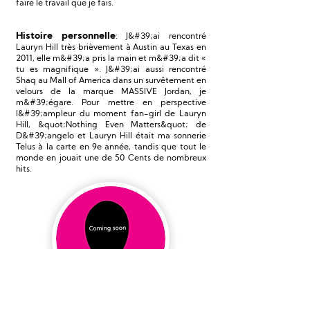
faire le travail que je fais.
Histoire personnelle
: J&#39;ai rencontré
Lauryn Hill très brièvement à Austin au Texas en
2011, elle m&#39;a pris la main et m&#39;a dit «
tu es magnifique ». J&#39;ai aussi rencontré
Shaq au Mall of America dans un survêtement en
velours de la marque MASSIVE Jordan, je
m&#39;égare. Pour mettre en perspective
l&#39;ampleur du moment fan-girl de Lauryn
Hill, &quot;Nothing Even Matters&quot; de
D&#39;angelo et Lauryn Hill était ma sonnerie
Telus à la carte en 9e année, tandis que tout le
monde en jouait une de 50 Cents de nombreux
hits.