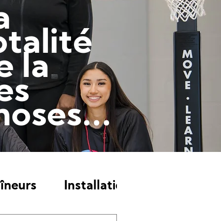
a
otalité
e la
es
hoses...
îneurs
Installations
Camps