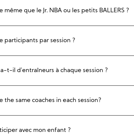
e même que le Jr. NBA ou les petits BALLERS ?
mes une entreprise indépendante, avec nos propres meilleur
participants par session ?
nts, le plafond. La taille peut varier en fonction de la taille 
s petits (salles de jeux chez cc) Peut avoir une taille de plafo
-t-il d'entraîneurs à chaque session ?
plus s'il y a des bénévoles formés.
e the same coaches in each session?
 coaches consistent throughout the term, with each coach p
substitutes may step in when needed. More frequent changes,
ticiper avec mon enfant ?
out of our control. We prioritize your mini's development and