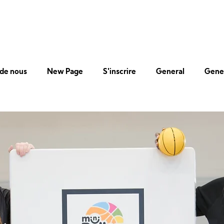
 de nous
New Page
S'inscrire
General
Gene