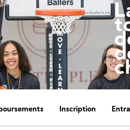
L
t
d
d
c
boursements
Inscription
Entra