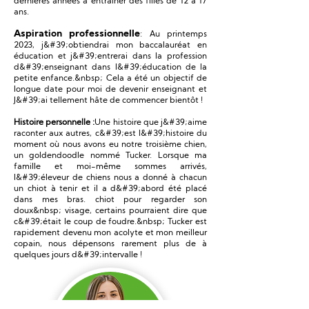
dernières années à entraîner des filles de 12 à 17
ans.
Aspiration professionnelle
: Au printemps
2023, j&#39;obtiendrai mon baccalauréat en
éducation et j&#39;entrerai dans la profession
d&#39;enseignant dans l&#39;éducation de la
petite enfance.&nbsp; Cela a été un objectif de
longue date pour moi de devenir enseignant et
J&#39;ai tellement hâte de commencer bientôt !
Histoire personnelle :
Une histoire que j&#39;aime
raconter aux autres, c&#39;est l&#39;histoire du
moment où nous avons eu notre troisième chien,
un goldendoodle nommé Tucker. Lorsque ma
famille et moi-même sommes arrivés,
l&#39;éleveur de chiens nous a donné à chacun
un chiot à tenir et il a d&#39;abord été placé
dans mes bras. chiot pour regarder son
doux&nbsp; visage, certains pourraient dire que
c&#39;était le coup de foudre.&nbsp; Tucker est
rapidement devenu mon acolyte et mon meilleur
copain, nous dépensons rarement plus de à
quelques jours d&#39;intervalle !