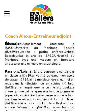
Coach Alexa-Entraîneur adjoint
Éducation:
Actuellement étudiante à
l&#39;Université du Manitoba, Faculté
d&#39;éducation : petite enfance.&nbsp;
Baccalauréat ès arts de l&#39;Université du
Manitoba avec une majeure en littérature
anglaise et une mineure en psychologie.
Passions/Loisirs
: &nbsp;Lorsque je ne suis pas
en classe à l&#39;université ou dans mon école
de stage, j&#39;aime me détendre chez moi en
regardant la télévision ou en cuisinant.&nbsp;
J&#39;ai remarqué que la cuisine est quelque
chose qui me calme après une longue journée et
je peux être très créatif avec les repas que je fais !
ma famille et nos trois chiens.&nbsp; En hiver,
j&#39;entraîne pour un club de volleyball local
appelé WInman et j&#39;ai passé les cinq